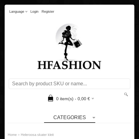
Language
Login
Register
0
item(s) -
0,00
€
CATEGORIES
»
Home
Heleroosa skater kleit