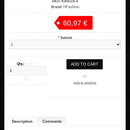
SKU:
Kleit119-4
HFashion
Brand:
60,97 €
Price:
*
Suurus
Qty.:
- or -
Add to wishlist
Description
Comments