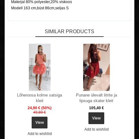
Materjal 80% polyester,20% viskoos
Modell 163 cm,büst 86cm,seljas S
SIMILAR PRODUCTS
Lõheroosa kolme satsiga
Punane ülevalt litrite ja
kleit
lipsuga skater kleit
24,90 €
(50%)
105,40 €
49,80 €
View
View
Add to wishlist
Add to wishlist