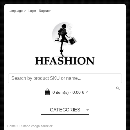
Language
Login
Register
0
item(s) -
0,00
€
CATEGORIES
»
Home
Punane vööga särkkleit