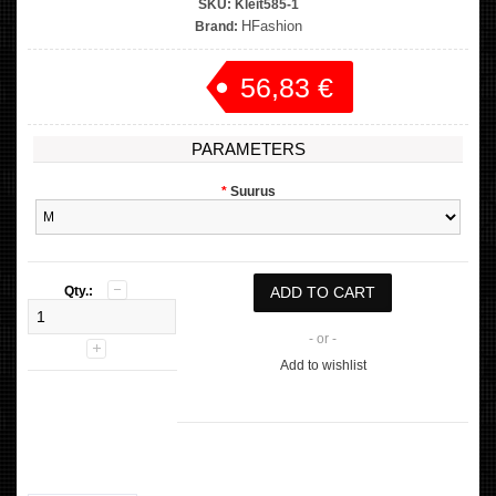
SKU:
Kleit585-1
HFashion
Brand:
56,83 €
Price:
PARAMETERS
*
Suurus
Qty.:
- or -
Add to wishlist