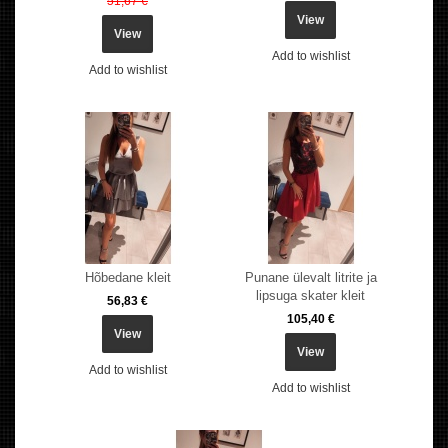
51,67 €
View
View
Add to wishlist
Add to wishlist
Hõbedane kleit
Punane ülevalt litrite ja
lipsuga skater kleit
56,83 €
105,40 €
View
View
Add to wishlist
Add to wishlist