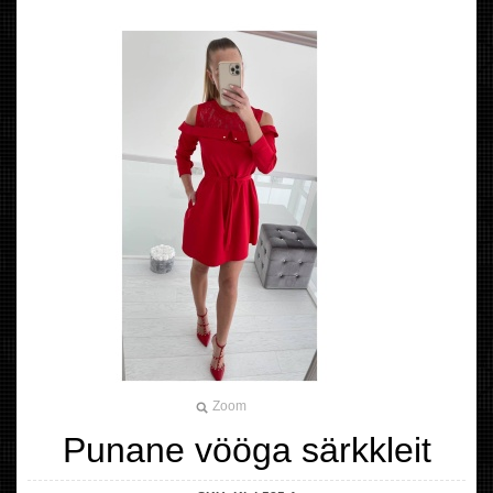
Zoom
Punane vööga särkkleit